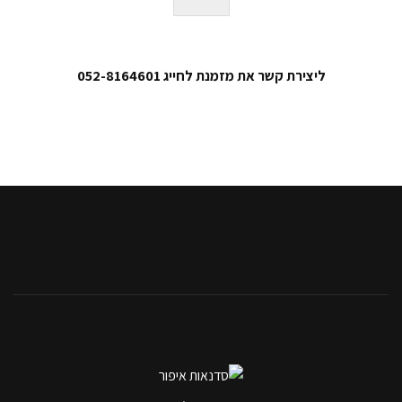
ר
ה
ו
נ
י
ליצירת קשר את מזמנת לחייג 052-8164601
*
[mc4wp_form id="806"]