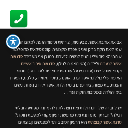
קשר
סדנאות והדרכות איפור לכל גיל
אם את אוהבת איפור, צבעוניות, יצירתיות וטיפוח הגעת למקום הנכון!
ספר איפור מתנה
שמי ליאת רוקח בריק ואני מאפרת מקצועית וקוסמטיקאית מדופלמת.
שירותי האיפור שלי ניתנים לנשים ולנערות. כמו כן אני מעבירה
סדנאות
טיפים
איפור לנערות
ולילדות (המותאמות לגילן),
סדנאות איפור אישיות
סדנאות איפור לנערות וילדות
וקבוצתיות לנשים (עם דגש על עור הפנים ואיפור לעור בוגר). תחומי
האיפור שלי כוללים: איפור ערב, אופנה, ביוטי, טלוויזיה, סלבס, הופעות
שירותי איפור
והצגות, בת מצווה, ציורי פנים בימי הולדת, איפור ילדות, נערות ונשים
בימי הולדת ובמסיבות רווקות ועוד…
אודות
יש לחברה שלך יום הולדת ואת רוצה לתת לה מתנה מפתיעה ובלתי
רגילה? חברתך מתחתנת ואת מחפשת רעיון מקורי למסיבת רווקות?
סדנת איפור קבוצתית
היא הרעיון הטוב ביותר למפגשים קבוצתיים