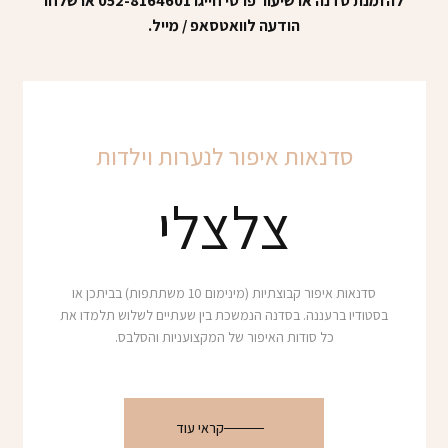
להזמנת סדנה או שיעור פרטי חייגו 052-8164601 או שלחו
הודעה לוואטסאפ / מייל.
סדנאות איפור לנערות וילדות
צלצלי
סדנאות איפור קבוצתיות (מינימום 10 משתתפות) בביתכן או
בסטודיו ברעננה. בסדנה הנמשכת בין שעתיים לשלוש תלמדו את
כל סודות האיפור של המקצועניות והסלבס.
קראי עוד