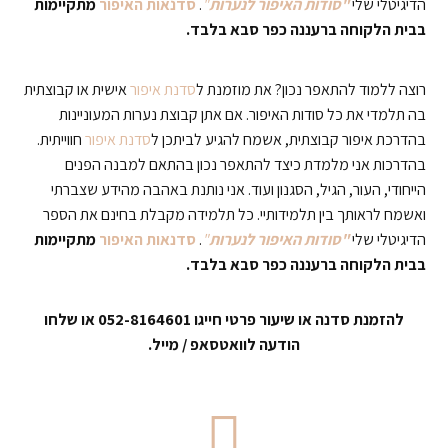
הדיגיטלי שלי
"סודות האיפור לנערות
"
.
סדנאות האיפור
מתקיימות
בבית הלקוחה ברעננה כפר סבא בלבד.
רוצה ללמוד להתאפר נכון? את מוזמנת ל
סדנת איפור
אישית או קבוצתית
בה תלמדי את כל סודות האיפור. אם אתן קבוצת נערות המעוניינות
בהדרכת איפור קבוצתית, אשמח להגיע לביתכן ל
סדנת איפור
חווייתית.
בהדרכות אני מלמדת כיצד להתאפר נכון בהתאם למבנה הפנים
הייחודי, העור, הגיל, הסגנון ועוד. אני נותנת באהבה מהידע שצברתי
ואשמח לראותך בין תלמידותיי. כל תלמידה מקבלת בחינם את הספר
הדיגיטלי שלי
"סודות האיפור לנערות
"
.
סדנאות האיפור
מתקיימות
בבית הלקוחה ברעננה כפר סבא בלבד.
להזמנת סדנה או שיעור פרטי חייגו 052-8164601 או שלחו
הודעה לוואטסאפ / מייל.