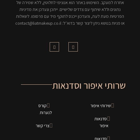
אחרת למעקב. השימוש באתר הוא אנונימי לחלוטין, ללא שמירה של
נתונים וללא שיתוף עם צדדים שלישיים. ייתכן ונעדכן את מדיניות
הפרטיות מעת לעת, והעדכון ייכנס לתוקף מיד עם פרסומו. לשאלות
או פניות בנושא ניתן ליצור קשר בדוא״ל: contact@liatmakeup.co.il
שרותי איפור וסדנאות
שירותי איפור
קורס
לנערות
סדנאות
איפור
צרי קשר
סדנאות