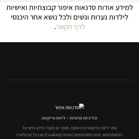
למידע אודות סדנאות איפור קבוצתיות ואישיות
לילדות נערות ונשים ולכל נושא אחר היכנסי
לדף הקשר
.
[mc4wp_form id="806"]
מדיניות פרטיות – ליאת מייקאפ
אתר ליאת מייקאפ אינו אוסף, שומר או מעבד מידע אישי על
המשתמשים. איננו משתמשים בעוגיות (Cookies) או בכל טכנולוגיה