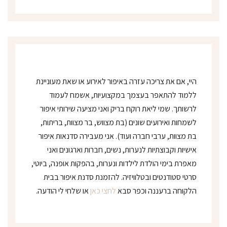
נ
י
*
היי, אם את צריכה עזרה באיפור לאירוע או שאת מעוניינת
ללמוד להתאפר בעצמך במקצועיות, אשמח לעמוד
לרשותך. שמי ליאת רוקח בריק ואני מציעה שירותי איפור
לשמחות ואירועים שונים (בת מצווש, בר מצוות, בריתות,
בת מצוות, ערבי חברה ועוד). אני מעבירה סדנאות איפור
אישיות וקבוצתיות לנערות, נשים, חברות וארגונים ואני
מאפרת בימי הולדת לילדות ונערות, בהפקות אופנה, ביוטי,
סרטי סטודנטים ובטלוויזיה. להזמנת סדנת איפור בבית
הלקוחה ברעננה וכפר סבא
לחצי כאן
או שלחי לי הודעה.