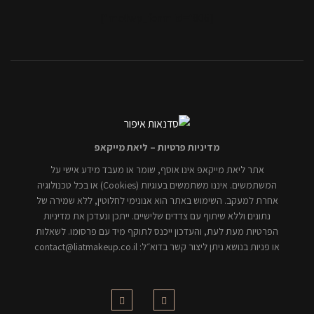
[mc4wp_form id="806"]
מדיניות פרטיות – ליאת מייקאפ
אתר ליאת מייקאפ אינו אוסף, שומר או מעבד מידע אישי על
המשתמשים. איננו משתמשים בעוגיות (Cookies) או בכל טכנולוגיה
אחרת למעקב. השימוש באתר הוא אנונימי לחלוטין, ללא שמירה של
נתונים וללא שיתוף עם צדדים שלישיים. ייתכן ונעדכן את מדיניות
הפרטיות מעת לעת, והעדכון ייכנס לתוקף מיד עם פרסומו. לשאלות
או פניות בנושא ניתן ליצור קשר בדוא״ל: contact@liatmakeup.co.il