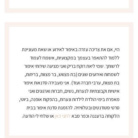
נ
י
*
היי, אם את צריכה עזרה באיפור לאירוע או שאת מעוניינת
ללמוד להתאפר בעצמך במקצועיות, אשמח לעמוד
לרשותך. שמי ליאת רוקח בריק ואני מציעה שירותי איפור
לשמחות ואירועים שונים (בת מצווש, בר מצוות, בריתות,
בת מצוות, ערבי חברה ועוד). אני מעבירה סדנאות איפור
אישיות וקבוצתיות לנערות, נשים, חברות וארגונים ואני
מאפרת בימי הולדת לילדות ונערות, בהפקות אופנה, ביוטי,
סרטי סטודנטים ובטלוויזיה. להזמנת סדנת איפור בבית
הלקוחה ברעננה וכפר סבא
לחצי כאן
או שלחי לי הודעה.