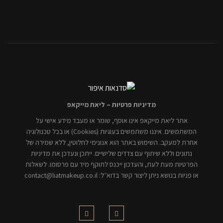
[mc4wp_form id="806"]
מדיניות פרטיות – ליאת מייקאפ
אתר ליאת מייקאפ אינו אוסף, שומר או מעבד מידע אישי על
המשתמשים. איננו משתמשים בעוגיות (Cookies) או בכל טכנולוגיה
אחרת למעקב. השימוש באתר הוא אנונימי לחלוטין, ללא שמירה של
נתונים וללא שיתוף עם צדדים שלישיים. ייתכן ונעדכן את מדיניות
הפרטיות מעת לעת, והעדכון ייכנס לתוקף מיד עם פרסומו. לשאלות
או פניות בנושא ניתן ליצור קשר בדוא״ל: contact@liatmakeup.co.il