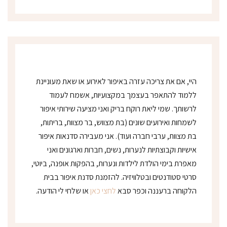
נ
י
*
היי, אם את צריכה עזרה באיפור לאירוע או שאת מעוניינת
ללמוד להתאפר בעצמך במקצועיות, אשמח לעמוד
לרשותך. שמי ליאת רוקח בריק ואני מציעה שירותי איפור
לשמחות ואירועים שונים (בת מצווש, בר מצוות, בריתות,
בת מצוות, ערבי חברה ועוד). אני מעבירה סדנאות איפור
אישיות וקבוצתיות לנערות, נשים, חברות וארגונים ואני
מאפרת בימי הולדת לילדות ונערות, בהפקות אופנה, ביוטי,
סרטי סטודנטים ובטלוויזיה. להזמנת סדנת איפור בבית
הלקוחה ברעננה וכפר סבא
לחצי כאן
או שלחי לי הודעה.