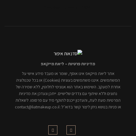
[mc4wp_form id="806"]
מדיניות פרטיות – ליאת מייקאפ
אתר ליאת מייקאפ אינו אוסף, שומר או מעבד מידע אישי על
המשתמשים. איננו משתמשים בעוגיות (Cookies) או בכל טכנולוגיה
אחרת למעקב. השימוש באתר הוא אנונימי לחלוטין, ללא שמירה של
נתונים וללא שיתוף עם צדדים שלישיים. ייתכן ונעדכן את מדיניות
הפרטיות מעת לעת, והעדכון ייכנס לתוקף מיד עם פרסומו. לשאלות
או פניות בנושא ניתן ליצור קשר בדוא״ל: contact@liatmakeup.co.il