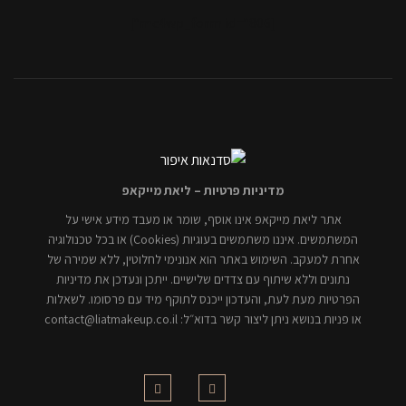
[mc4wp_form id="806"]
מדיניות פרטיות – ליאת מייקאפ
אתר ליאת מייקאפ אינו אוסף, שומר או מעבד מידע אישי על
המשתמשים. איננו משתמשים בעוגיות (Cookies) או בכל טכנולוגיה
אחרת למעקב. השימוש באתר הוא אנונימי לחלוטין, ללא שמירה של
נתונים וללא שיתוף עם צדדים שלישיים. ייתכן ונעדכן את מדיניות
הפרטיות מעת לעת, והעדכון ייכנס לתוקף מיד עם פרסומו. לשאלות
או פניות בנושא ניתן ליצור קשר בדוא״ל: contact@liatmakeup.co.il