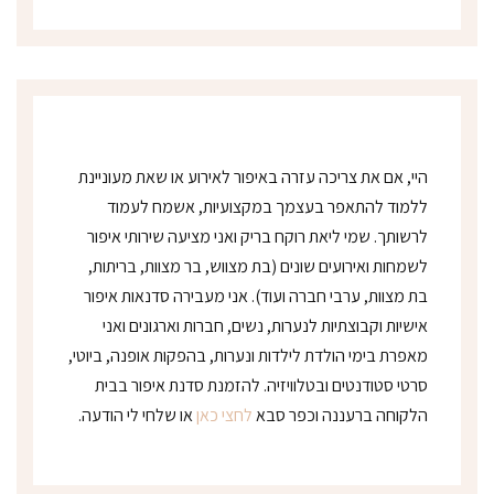
נ
י
*
היי, אם את צריכה עזרה באיפור לאירוע או שאת מעוניינת
ללמוד להתאפר בעצמך במקצועיות, אשמח לעמוד
לרשותך. שמי ליאת רוקח בריק ואני מציעה שירותי איפור
לשמחות ואירועים שונים (בת מצווש, בר מצוות, בריתות,
בת מצוות, ערבי חברה ועוד). אני מעבירה סדנאות איפור
אישיות וקבוצתיות לנערות, נשים, חברות וארגונים ואני
מאפרת בימי הולדת לילדות ונערות, בהפקות אופנה, ביוטי,
סרטי סטודנטים ובטלוויזיה. להזמנת סדנת איפור בבית
הלקוחה ברעננה וכפר סבא
לחצי כאן
או שלחי לי הודעה.