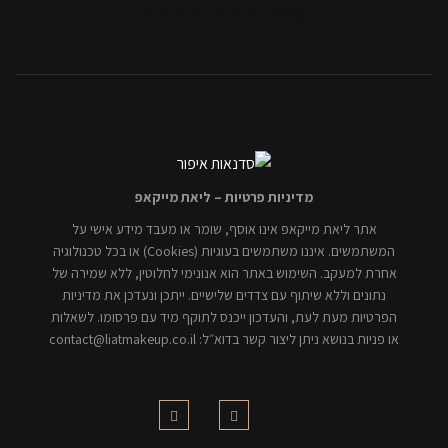
[mc4wp_form id="806"]
מדיניות פרטיות – ליאת מייקאפ
אתר ליאת מייקאפ אינו אוסף, שומר או מעבד מידע אישי על
המשתמשים. איננו משתמשים בעוגיות (Cookies) או בכל טכנולוגיה
אחרת למעקב. השימוש באתר הוא אנונימי לחלוטין, ללא שמירה של
נתונים וללא שיתוף עם צדדים שלישיים. ייתכן ונעדכן את מדיניות
הפרטיות מעת לעת, והעדכון ייכנס לתוקף מיד עם פרסומו. לשאלות
או פניות בנושא ניתן ליצור קשר בדוא״ל: contact@liatmakeup.co.il