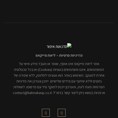
[mc4wp_form id="806"]
מדיניות פרטיות – ליאת מייקאפ
אתר ליאת מייקאפ אינו אוסף, שומר או מעבד מידע אישי על
המשתמשים. איננו משתמשים בעוגיות (Cookies) או בכל טכנולוגיה
אחרת למעקב. השימוש באתר הוא אנונימי לחלוטין, ללא שמירה של
נתונים וללא שיתוף עם צדדים שלישיים. ייתכן ונעדכן את מדיניות
הפרטיות מעת לעת, והעדכון ייכנס לתוקף מיד עם פרסומו. לשאלות
או פניות בנושא ניתן ליצור קשר בדוא״ל: contact@liatmakeup.co.il