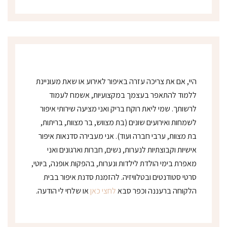
נ
י
*
היי, אם את צריכה עזרה באיפור לאירוע או שאת מעוניינת
ללמוד להתאפר בעצמך במקצועיות, אשמח לעמוד
לרשותך. שמי ליאת רוקח בריק ואני מציעה שירותי איפור
לשמחות ואירועים שונים (בת מצווש, בר מצוות, בריתות,
בת מצוות, ערבי חברה ועוד). אני מעבירה סדנאות איפור
אישיות וקבוצתיות לנערות, נשים, חברות וארגונים ואני
מאפרת בימי הולדת לילדות ונערות, בהפקות אופנה, ביוטי,
סרטי סטודנטים ובטלוויזיה. להזמנת סדנת איפור בבית
הלקוחה ברעננה וכפר סבא
לחצי כאן
או שלחי לי הודעה.