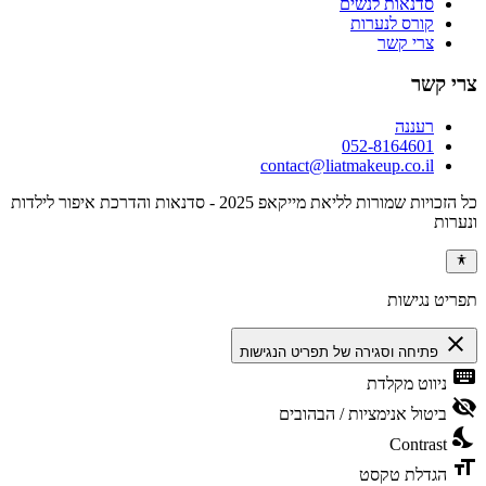
סדנאות לנשים
קורס לנערות
צרי קשר
צרי קשר
רעננה
052-8164601
contact@liatmakeup.co.il
כל הזכויות שמורות לליאת מייקאפ 2025 - סדנאות והדרכת איפור לילדות
ונערות
תפריט נגישות
close
פתיחה וסגירה של תפריט הנגישות
keyboard
ניווט מקלדת
visibility_off
ביטול אנימציות / הבהובים
nights_stay
Contrast
format_size
הגדלת טקסט