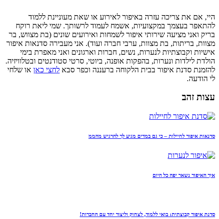
היי, אם את צריכה עזרה באיפור לאירוע או שאת מעוניינת ללמוד
להתאפר בעצמך במקצועיות, אשמח לעמוד לרשותך. שמי ליאת רוקח
בריק ואני מציעה שירותי איפור לשמחות ואירועים שונים (בת מצווש, בר
מצוות, בריתות, בת מצוות, ערבי חברה ועוד). אני מעבירה סדנאות איפור
אישיות וקבוצתיות לנערות, נשים, חברות וארגונים ואני מאפרת בימי
הולדת לילדות ונערות, בהפקות אופנה, ביוטי, סרטי סטודנטים ובטלוויזיה.
להזמנת סדנת איפור בבית הלקוחה ברעננה וכפר סבא
לחצי כאן
או שלחי
לי הודעה.
עצות זהב
סדנאות איפור לחיילות – כי גם במדים מגיע לך להרגיש מהממ
איך האיפור נשאר יפה כל היום
סדנת איפור קבוצתית: בואי ללמוד, לצחוק וליצור יחד עם החברות!