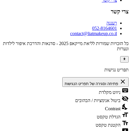
צרי קשר
צרי קשר
רעננה
052-8164601
contact@liatmakeup.co.il
כל הזכויות שמורות לליאת מייקאפ 2025 - סדנאות והדרכת איפור לילדות
ונערות
תפריט נגישות
close
פתיחה וסגירה של תפריט הנגישות
keyboard
ניווט מקלדת
visibility_off
ביטול אנימציות / הבהובים
nights_stay
Contrast
format_size
הגדלת טקסט
text_fields
הקטנת טקסט