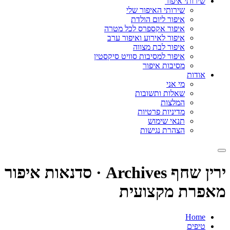
שירותי איפור
שירותי האיפור שלי
איפור ליום הולדת
איפור אקספרס לכל מטרה
איפור לאירוע ואיפור ערב
איפור לבת מצווה
איפור למסיבות סוויט סיקסטין
מסיבות איפור
אודות
מי אני
שאלות ותשובות
המלצות
מדיניות פרטיות
תנאי שימוש
הצהרת נגישות
ירין שחף Archives · סדנאות איפור
מאפרת מקצועית
Home
טיפים