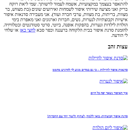
להתאפר בעצמך במקצועיות, אשמח לעמוד לרשותך. שמי ליאת רוקח
בריק ואני מציעה שירותי איפור לשמחות ואירועים שונים (בת מצווש, בר
מצוות, בריתות, בת מצוות, ערבי חברה ועוד). אני מעבירה סדנאות איפור
אישיות וקבוצתיות לנערות, נשים, חברות וארגונים ואני מאפרת בימי
הולדת לילדות ונערות, בהפקות אופנה, ביוטי, סרטי סטודנטים ובטלוויזיה.
להזמנת סדנת איפור בבית הלקוחה ברעננה וכפר סבא
לחצי כאן
או שלחי
לי הודעה.
עצות זהב
סדנאות איפור לחיילות – כי גם במדים מגיע לך להרגיש מהממ
איך האיפור נשאר יפה כל היום
סדנת איפור קבוצתית: בואי ללמוד, לצחוק וליצור יחד עם החברות!