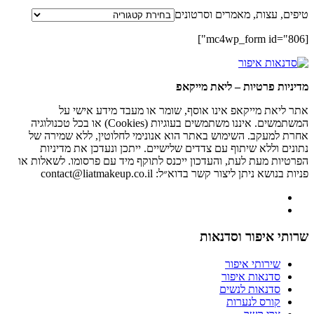
טיפים, עצות, מאמרים וסרטונים
[mc4wp_form id="806"]
מדיניות פרטיות – ליאת מייקאפ
אתר ליאת מייקאפ אינו אוסף, שומר או מעבד מידע אישי על
המשתמשים. איננו משתמשים בעוגיות (Cookies) או בכל טכנולוגיה
אחרת למעקב. השימוש באתר הוא אנונימי לחלוטין, ללא שמירה של
נתונים וללא שיתוף עם צדדים שלישיים. ייתכן ונעדכן את מדיניות
הפרטיות מעת לעת, והעדכון ייכנס לתוקף מיד עם פרסומו. לשאלות או
פניות בנושא ניתן ליצור קשר בדוא״ל: contact@liatmakeup.co.il
שרותי איפור וסדנאות
שירותי איפור
סדנאות איפור
סדנאות לנשים
קורס לנערות