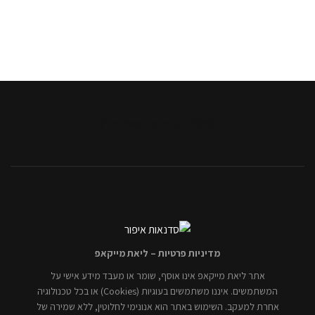
[mc4wp_form id="806"]
מדיניות פרטיות – ליאת מייקאפ
אתר ליאת מייקאפ אינו אוסף, שומר או מעבד מידע אישי על
המשתמשים. איננו משתמשים בעוגיות (Cookies) או בכל טכנולוגיה
אחרת למעקב. השימוש באתר הוא אנונימי לחלוטין, ללא שמירה של