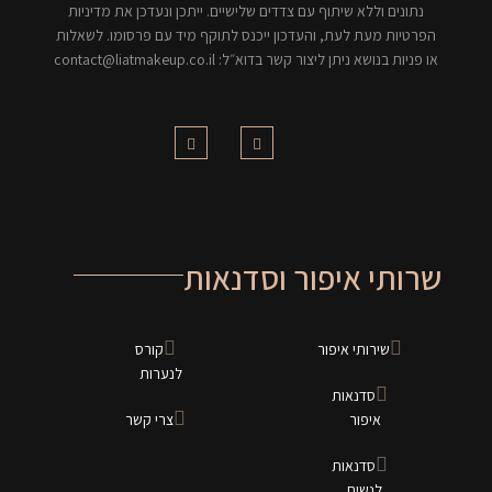
נתונים וללא שיתוף עם צדדים שלישיים. ייתכן ונעדכן את מדיניות
הפרטיות מעת לעת, והעדכון ייכנס לתוקף מיד עם פרסומו. לשאלות
או פניות בנושא ניתן ליצור קשר בדוא״ל: contact@liatmakeup.co.il
שרותי איפור וסדנאות
שירותי איפור
קורס
לנערות
סדנאות
איפור
צרי קשר
סדנאות
לנשים