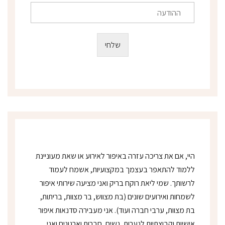
ר
ה
א
ה
ל
ו
ק
ד
שלחי
ט
ע
ר
ה
ו
נ
י
*
היי, אם את צריכה עזרה באיפור לאירוע או שאת מעוניינת
ללמוד להתאפר בעצמך במקצועיות, אשמח לעמוד
לרשותך. שמי ליאת רוקח בריק ואני מציעה שירותי איפור
לשמחות ואירועים שונים (בת מצווש, בר מצוות, בריתות,
בת מצוות, ערבי חברה ועוד). אני מעבירה סדנאות איפור
אישיות וקבוצתיות לנערות, נשים, חברות וארגונים ואני