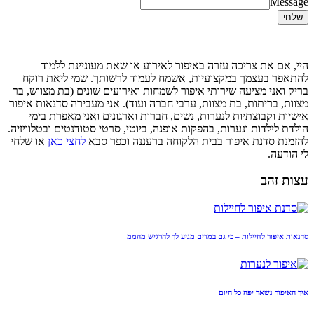
Message
שלחי
היי, אם את צריכה עזרה באיפור לאירוע או שאת מעוניינת ללמוד
להתאפר בעצמך במקצועיות, אשמח לעמוד לרשותך. שמי ליאת רוקח
בריק ואני מציעה שירותי איפור לשמחות ואירועים שונים (בת מצווש, בר
מצוות, בריתות, בת מצוות, ערבי חברה ועוד). אני מעבירה סדנאות איפור
אישיות וקבוצתיות לנערות, נשים, חברות וארגונים ואני מאפרת בימי
הולדת לילדות ונערות, בהפקות אופנה, ביוטי, סרטי סטודנטים ובטלוויזיה.
להזמנת סדנת איפור בבית הלקוחה ברעננה וכפר סבא
לחצי כאן
או שלחי
לי הודעה.
עצות זהב
סדנאות איפור לחיילות – כי גם במדים מגיע לך להרגיש מהממ
איך האיפור נשאר יפה כל היום