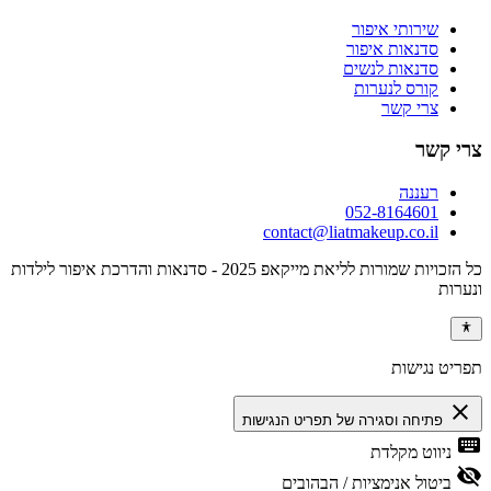
שירותי איפור
סדנאות איפור
סדנאות לנשים
קורס לנערות
צרי קשר
צרי קשר
רעננה
052-8164601
contact@liatmakeup.co.il
כל הזכויות שמורות לליאת מייקאפ 2025 - סדנאות והדרכת איפור לילדות
ונערות
תפריט נגישות
close
פתיחה וסגירה של תפריט הנגישות
keyboard
ניווט מקלדת
visibility_off
ביטול אנימציות / הבהובים