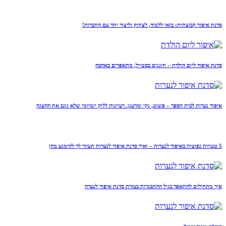
סדנת איפור קבוצתית: בואי ללמוד, לצחוק וליצור יחד עם החברות!
סדנת איפור ליום הולדת – חוגגים בסטייל, מתאפרים באהבה
איפור נערות לבית הספר – פשוט, נקי ומרענן. רעיונות ללוק יומיומי שלא גונב את ההצגה
5 טעויות נפוצות באיפור לנערות – ואיך סדנת איפור לנערות תעזור לך להימנע מהן
איך מתחילים להתאפר בגיל ההתבגרות בעזרת סדנת איפור לנערה