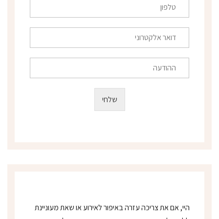
*
ט
ל
פ
ו
ד
ן
ו
*
א
ר
ה
א
ה
ל
ו
ק
ד
שלחי
ט
ע
ר
ה
ו
נ
י
*
היי, אם את צריכה עזרה באיפור לאירוע או שאת מעוניינת