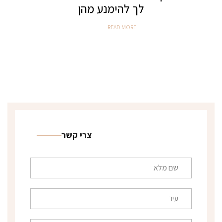
לך להימנע מהן
READ MORE
צרי קשר
ש
ם
מ
ל
ע
א
י
*
ר