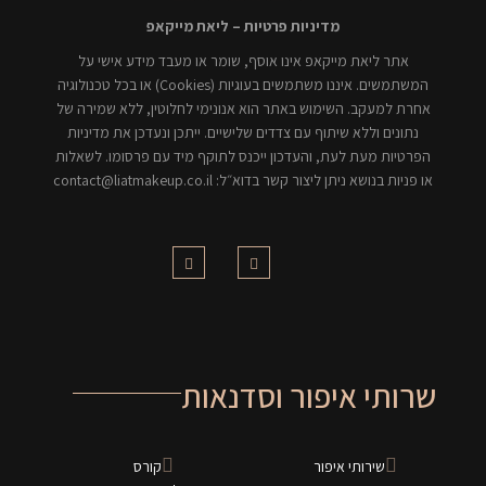
מדיניות פרטיות – ליאת מייקאפ
אתר ליאת מייקאפ אינו אוסף, שומר או מעבד מידע אישי על
המשתמשים. איננו משתמשים בעוגיות (Cookies) או בכל טכנולוגיה
אחרת למעקב. השימוש באתר הוא אנונימי לחלוטין, ללא שמירה של
נתונים וללא שיתוף עם צדדים שלישיים. ייתכן ונעדכן את מדיניות
הפרטיות מעת לעת, והעדכון ייכנס לתוקף מיד עם פרסומו. לשאלות
או פניות בנושא ניתן ליצור קשר בדוא״ל: contact@liatmakeup.co.il
שרותי איפור וסדנאות
שירותי איפור
קורס