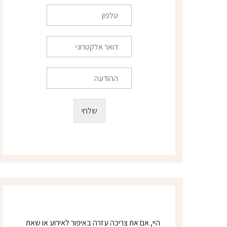
*
ט
ל
פ
ו
ד
ן
ו
*
א
ר
ה
א
ה
ל
ו
ק
ד
שלחי
ט
ע
ר
ה
ו
נ
י
*
היי, אם את צריכה עזרה באיפור לאירוע או שאת