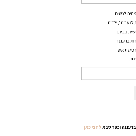
צתית לנשים
לנערות / ילדות
שית בביתך
רות ברעננה
 לרכישת איפור
ירתך
ברעננה וכפר סבא
לחצי כאן