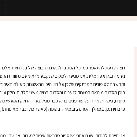
רוצה לדעת להתאפר כמו כל הכוכבות? ארגני קבוצה של בנות ויחד אלמד
נעימה ובלתי פורמלית. אני מגיעה למקום שנקבע מראש עם מזוודת ההפתע
והקשבה לסיפורים המרתקים שלכן על חוויותיכן הראשונות מעולם האיפור והט
תוכן הסדנה מותאם במיוחד לנערות והסדנה בנויה משני חלקים: חלק עיוני
טיפוח, ניקיון ושמירה על עור פנים בריא כבר מגיל צעיר. החלק המעשי כול
פי בחירתכן. במהלך הסדנה, ובמיוחד בסופה (כאשר כולן כבר מאופרות),
אני חייבת להודות, שגם אחרי אינספור סדנאות איפור לנערות, אני עדי