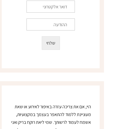
ו
ד
ן
ו
*
א
ר
ה
א
ה
ל
ו
ק
ד
שלחי
ט
ע
ר
ה
ו
נ
י
*
היי, אם את צריכה עזרה באיפור לאירוע או שאת
מעוניינת ללמוד להתאפר בעצמך במקצועיות,
אשמח לעמוד לרשותך. שמי ליאת רוקח בריק ואני