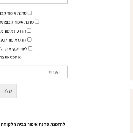
א
ר
סדנת איפור קבו
א
סדנת איפור קבוצתית 
ל
ק
הדרכת איפור אי
ט
קורס איפור לנע
ר
ו
ליווי וייעוץ אישי
נ
נא סמני את בח
י
*
שלחי
להזמנת סדנת איפור בבית הלקוחה 