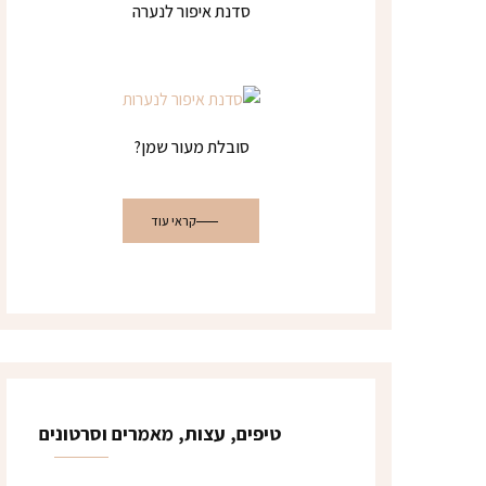
סדנת איפור לנערה
סובלת מעור שמן?
קראי עוד
צרי קשר
רעננה
052-8164601
טיפים, עצות, מאמרים וסרטונים
contact@liatmakeup.co.il