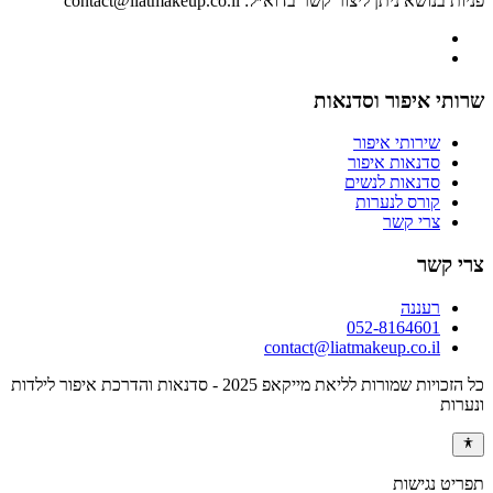
פניות בנושא ניתן ליצור קשר בדוא״ל: contact@liatmakeup.co.il
שרותי איפור וסדנאות
שירותי איפור
סדנאות איפור
סדנאות לנשים
קורס לנערות
צרי קשר
צרי קשר
רעננה
052-8164601
contact@liatmakeup.co.il
כל הזכויות שמורות לליאת מייקאפ 2025 - סדנאות והדרכת איפור לילדות
ונערות
תפריט נגישות