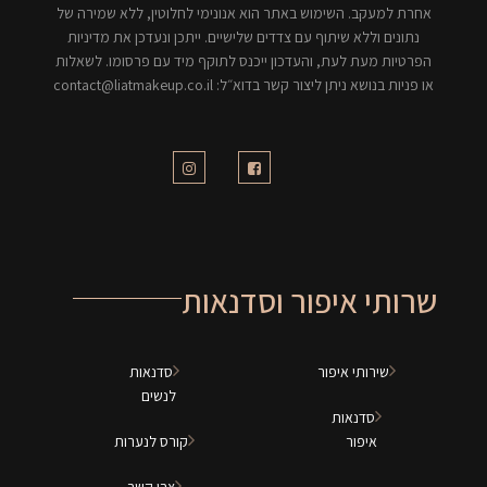
אחרת למעקב. השימוש באתר הוא אנונימי לחלוטין, ללא שמירה של
נתונים וללא שיתוף עם צדדים שלישיים. ייתכן ונעדכן את מדיניות
הפרטיות מעת לעת, והעדכון ייכנס לתוקף מיד עם פרסומו. לשאלות
או פניות בנושא ניתן ליצור קשר בדוא״ל: contact@liatmakeup.co.il
שרותי איפור וסדנאות
שירותי איפור
סדנאות
לנשים
סדנאות
איפור
קורס לנערות
צרי קשר