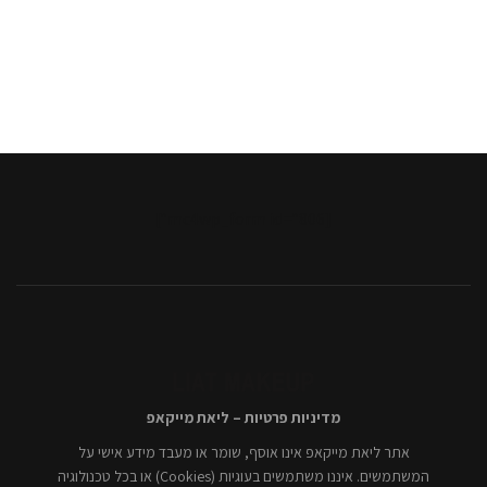
[mc4wp_form id="806"]
מדיניות פרטיות – ליאת מייקאפ
אתר ליאת מייקאפ אינו אוסף, שומר או מעבד מידע אישי על
המשתמשים. איננו משתמשים בעוגיות (Cookies) או בכל טכנולוגיה