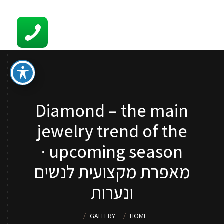
קשר
סדנאות והדרכות איפור לכל גיל
ספר איפור מתנה
טיפים
Diamond – the main
סדנאות איפור לנערות וילדות
jewelry trend of the
שירותי איפור
upcoming season ·
אודות
מאפרת מקצועית לנשים
ונערות
GALLERY
HOME