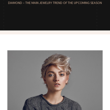
DIAMOND – THE MAIN JEWELRY TREND OF THE UPCOMING SEASON