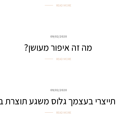
READ MORE
09/02/2020
מה זה איפור מעושן?
READ MORE
09/02/2020
[mc4wp_form id="806"]
תייצרי בעצמך גלוס משגע תוצרת ב
READ MORE