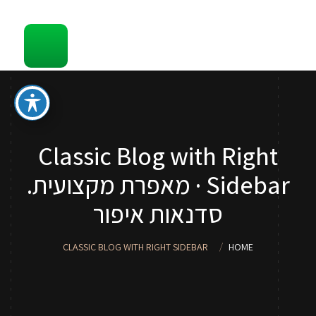
קשר
סדנאות והדרכות איפור לכל גיל
ספר איפור מתנה
טיפים
Classic Blog with Right
סדנאות איפור לנערות וילדות
Sidebar · מאפרת מקצועית.
שירותי איפור
סדנאות איפור
אודות
CLASSIC BLOG WITH RIGHT SIDEBAR
HOME