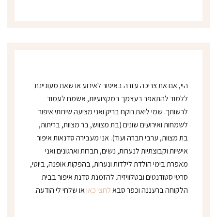
נ
י
*
היי, אם את צריכה עזרה באיפור לאירוע או שאת מעוניינת
ללמוד להתאפר בעצמך במקצועיות, אשמח לעמוד
לרשותך. שמי ליאת רוקח בריק ואני מציעה שירותי איפור
לשמחות ואירועים שונים (בת מצווש, בר מצוות, בריתות,
בת מצוות, ערבי חברה ועוד). אני מעבירה סדנאות איפור
אישיות וקבוצתיות לנערות, נשים, חברות וארגונים ואני
מאפרת בימי הולדת לילדות ונערות, בהפקות אופנה, ביוטי,
סרטי סטודנטים ובטלוויזיה. להזמנת סדנת איפור בבית
הלקוחה ברעננה וכפר סבא
לחצי כאן
או שלחי לי הודעה.