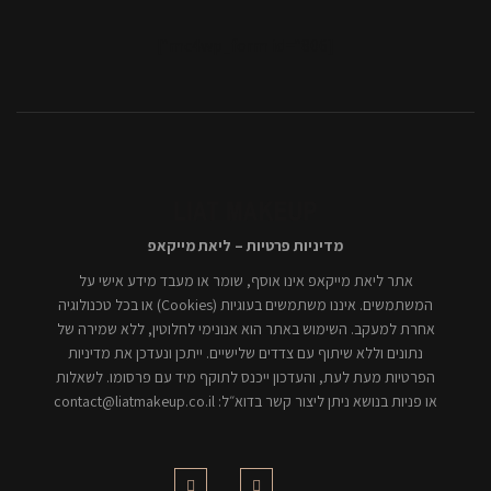
[mc4wp_form id="806"]
מדיניות פרטיות – ליאת מייקאפ
אתר ליאת מייקאפ אינו אוסף, שומר או מעבד מידע אישי על
המשתמשים. איננו משתמשים בעוגיות (Cookies) או בכל טכנולוגיה
אחרת למעקב. השימוש באתר הוא אנונימי לחלוטין, ללא שמירה של
נתונים וללא שיתוף עם צדדים שלישיים. ייתכן ונעדכן את מדיניות
הפרטיות מעת לעת, והעדכון ייכנס לתוקף מיד עם פרסומו. לשאלות
או פניות בנושא ניתן ליצור קשר בדוא״ל: contact@liatmakeup.co.il