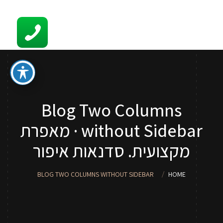
קשר
סדנאות והדרכות איפור לכל גיל
ספר איפור מתנה
טיפים
Blog Two Columns
סדנאות איפור לנערות וילדות
without Sidebar · מאפרת
שירותי איפור
מקצועית. סדנאות איפור
אודות
BLOG TWO COLUMNS WITHOUT SIDEBAR
HOME