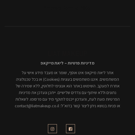
[mc4wp_form id="806"]
מדיניות פרטיות – ליאת מייקאפ
אתר ליאת מייקאפ אינו אוסף, שומר או מעבד מידע אישי על
המשתמשים. איננו משתמשים בעוגיות (Cookies) או בכל טכנולוגיה
אחרת למעקב. השימוש באתר הוא אנונימי לחלוטין, ללא שמירה של
נתונים וללא שיתוף עם צדדים שלישיים. ייתכן ונעדכן את מדיניות
הפרטיות מעת לעת, והעדכון ייכנס לתוקף מיד עם פרסומו. לשאלות
או פניות בנושא ניתן ליצור קשר בדוא״ל: contact@liatmakeup.co.il