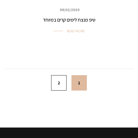
09/02/2020
איפור ביוטי, ערב ואירועים
טיפ מנצח לימים קרים במיוחד
READ MORE
Posts navigation
2
1