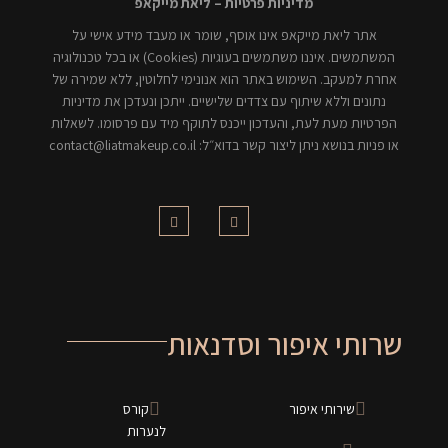
מדיניות פרטיות – ליאת מייקאפ
אתר ליאת מייקאפ אינו אוסף, שומר או מעבד מידע אישי על
המשתמשים. איננו משתמשים בעוגיות (Cookies) או בכל טכנולוגיה
אחרת למעקב. השימוש באתר הוא אנונימי לחלוטין, ללא שמירה של
נתונים וללא שיתוף עם צדדים שלישיים. ייתכן ונעדכן את מדיניות
הפרטיות מעת לעת, והעדכון ייכנס לתוקף מיד עם פרסומו. לשאלות
או פניות בנושא ניתן ליצור קשר בדוא״ל: contact@liatmakeup.co.il
שרותי איפור וסדנאות
שירותי איפור
קורס
לנערות