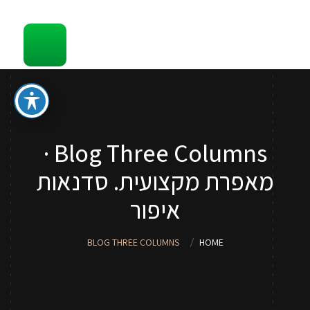
קשר
סדנאות והדרכות איפור לכל גיל
ספר איפור מתנה
טיפים
Blog Three Columns ·
סדנאות איפור לנערות וילדות
מאפרת מקצועית. סדנאות
שירותי איפור
איפור
אודות
BLOG THREE COLUMNS
HOME