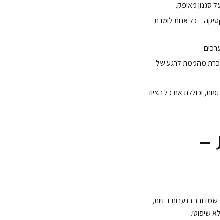
ל סגנון מאופק.
קטיקה – כל אחת לומדת
ערכים.
מזכרת מהממת לרגע של
לילה, שמחה ומקצועית. היא נמשכת כשעתיים, מתאימה לקבוצות של 5–15 משתתפות, וכוללת את כל הציוד
 –
 כשמדובר בנערות דתיות,
א שיפוטי.