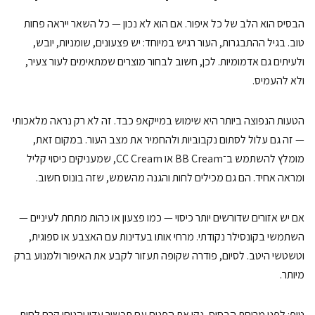
הבסיס הוא הלב של כל איפור. אם הוא לא נכון — כל השאר ייראה פחות
טוב. בגיל ההתבגרות, העור רגיש במיוחד: יש פצעונים, שומניות, יובש,
ולעיתים גם אדמומיות. לכן, חשוב לבחור מוצרים שמתאימים לעור צעיר,
ולא להעמיס.
הטעות הנפוצה ביותר היא שימוש במייקאפ כבד. זה לא רק נראה מלאכותי
— זה גם עלול לסתום נקבוביות ולהחמיר את מצב העור. במקום זאת,
מומלץ להשתמש ב־BB Cream או CC Cream, שמעניקים כיסוי קליל
ומראה אחיד. הם גם מכילים לחות והגנה מהשמש, שזה בונוס חשוב.
אם יש אזורים שדורשים יותר כיסוי — כמו פצעון או כהות מתחת לעיניים —
השתמשי בקונסילר נקודתי. מרחי אותו בעדינות עם האצבע או ספוגית,
וטשטשי היטב. לסיום, פודרה שקופה תעזור לקבע את האיפור ולמנוע ברק
מיותר.
טיפ: לפני מריחת הבסיס, נקי את הפנים עם תכשיר עדין והניחי קרם לחות.