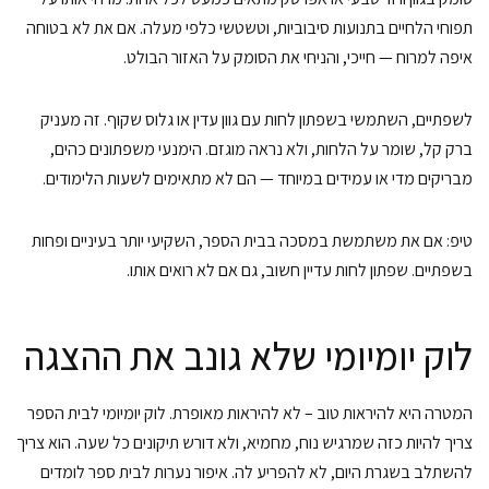
תפוחי הלחיים בתנועות סיבוביות, וטשטשי כלפי מעלה. אם את לא בטוחה
איפה למרוח — חייכי, והניחי את הסומק על האזור הבולט.
לשפתיים, השתמשי בשפתון לחות עם גוון עדין או גלוס שקוף. זה מעניק
ברק קל, שומר על הלחות, ולא נראה מוגזם. הימנעי משפתונים כהים,
מבריקים מדי או עמידים במיוחד — הם לא מתאימים לשעות הלימודים.
טיפ: אם את משתמשת במסכה בבית הספר, השקיעי יותר בעיניים ופחות
בשפתיים. שפתון לחות עדיין חשוב, גם אם לא רואים אותו.
לוק יומיומי שלא גונב את ההצגה
המטרה היא להיראות טוב – לא להיראות מאופרת. לוק יומיומי לבית הספר
צריך להיות כזה שמרגיש נוח, מחמיא, ולא דורש תיקונים כל שעה. הוא צריך
להשתלב בשגרת היום, לא להפריע לה. איפור נערות לבית ספר לומדים