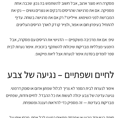
מסקרה היא מוצר אהוב, אבל חשוב להשתמש בה נכון. שכבה אחת
מספיקה. אם את מרגישה שהריסים נדבקים או נוצרים גושים — נקי את
המברשת לפני השימוש. אייליינר? רק אם את מרגישה בטוחה. עדיף
להתחיל בעיפרון חום או אפור, ולצייר קו דק לאורך הריסים העליונים.
טיפ: אם את מרכיבה משקפיים — הדגישי את הריסים עם מסקרה, אבל
הימנעי מצלליות מבריקות שיכולות להשתקף בזכוכית. איפור נערות לבית
ספר לומדים בסדנת איפור לנערות אצל ליאת מייקאפ.
לחיים ושפתיים – נגיעה של צבע
איפור לנערות לבית הספר לא צריך לכלול שפתון אדום או סומק דרמטי.
נגיעה עדינה של צבע יכולה לעשות את כל ההבדל. לחיים ורודות, שפתיים
מבריקות בעדינות — זה מספיק כדי להיראות רעננה ומטופחת.
סומק בגוון ורוד טבעי או אפרסק מתאים כמעט לכל אחת. מרחי אותו על