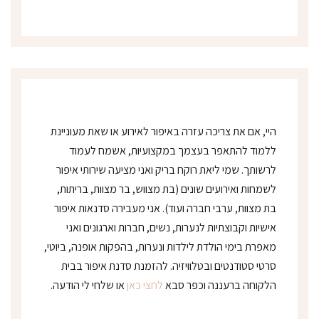
ו
נ
י
*
היי, אם את צריכה עזרה באיפור לאירוע או שאת מעוניינת
ללמוד להתאפר בעצמך במקצועיות, אשמח לעמוד
לרשותך. שמי ליאת רוקח בריק ואני מציעה שירותי איפור
לשמחות ואירועים שונים (בת מצווש, בר מצוות, בריתות,
בת מצוות, ערבי חברה ועוד). אני מעבירה סדנאות איפור
אישיות וקבוצתיות לנערות, נשים, חברות וארגונים ואני
מאפרת בימי הולדת לילדות ונערות, בהפקות אופנה, ביוטי,
סרטי סטודנטים ובטלוויזיה. להזמנת סדנת איפור בבית
הלקוחה ברעננה וכפר סבא
לחצי כאן
או שלחי לי הודעה.