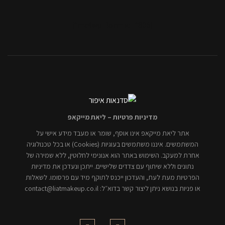
[mc4wp_form id="806"]
מדיניות פרטיות – ליאת מייקאפ
אתר ליאת מייקאפ אינו אוסף, שומר או מעבד מידע אישי על
המשתמשים. איננו משתמשים בעוגיות (Cookies) או בכל טכנולוגיה
אחרת למעקב. השימוש באתר הוא אנונימי לחלוטין, ללא שמירה של
נתונים וללא שיתוף עם צדדים שלישיים. ייתכן ונעדכן את מדיניות
הפרטיות מעת לעת, והעדכון ייכנס לתוקף מיד עם פרסומו. לשאלות
או פניות בנושא ניתן ליצור קשר בדוא״ל: contact@liatmakeup.co.il