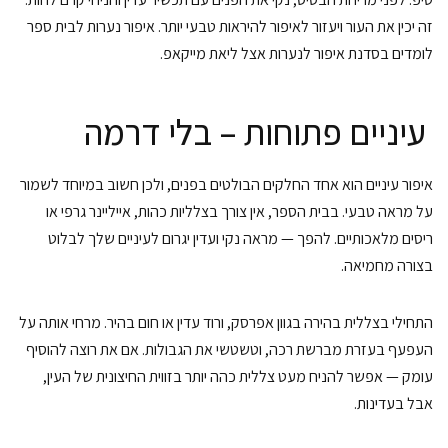
זה יכין את העור ויעזור לאיפור להיראות טבעי יותר. איפור נערות לבית ספר
לומדים בסדנת איפור לנערות אצל ליאת מייקאפ.
️ עיניים פתוחות – בלי דרמה
איפור עיניים הוא אחד החלקים הבולטים בפנים, ולכן חשוב במיוחד לשמור
על מראה טבעי. בבית הספר, אין צורך בצלליות כהות, אייליינר גרפי או
ריסים מלאכותיים. להפך — מראה נקי ועדין יגרום לעיניים שלך לבלוט
בצורה מחמיאה.
התחילי בצללית בהירה בגוון אפרסק, ורוד עדין או חום בהיר. מרחי אותה על
העפעף בעזרת מברשת רכה, וטשטשי את הגבולות. אם את רוצה להוסיף
עומק — אפשר להניח מעט צללית כהה יותר בזווית החיצונית של העין,
אבל בעדינות.